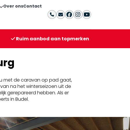
Over ons
Contact
Ruim aanbod aan topmerken
urg
r u met de caravan op pad gaat,
van na het winterseizoen uit de
elijk gerepareerd hebben. Als er
rts in Budel.