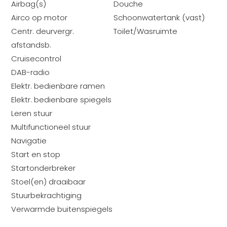
Airbag(s)
Douche
erken
Airco op motor
Schoonwatertank (vast)
aats
Centr. deurvergr.
Toilet/Wasruimte
elen
afstandsb.
en
Cruisecontrol
ns
DAB-radio
Elektr. bedienbare ramen
t
Elektr. bedienbare spiegels
Leren stuur
Multifunctioneel stuur
Navigatie
Start en stop
Startonderbreker
Stoel(en) draaibaar
Stuurbekrachtiging
Verwarmde buitenspiegels