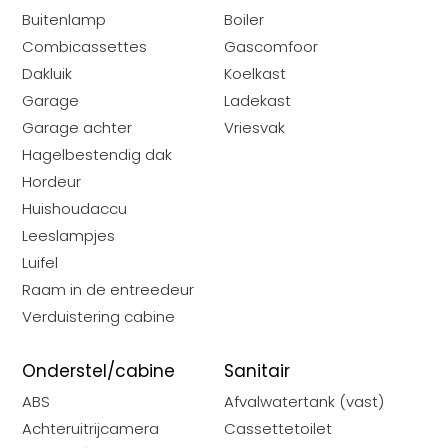
Buitenlamp
Boiler
Combicassettes
Gascomfoor
Dakluik
Koelkast
Garage
Ladekast
Garage achter
Vriesvak
Hagelbestendig dak
Hordeur
Huishoudaccu
Leeslampjes
Luifel
Raam in de entreedeur
Verduistering cabine
Onderstel/cabine
Sanitair
d
ABS
Afvalwatertank (vast)
r
Achteruitrijcamera
Cassettetoilet