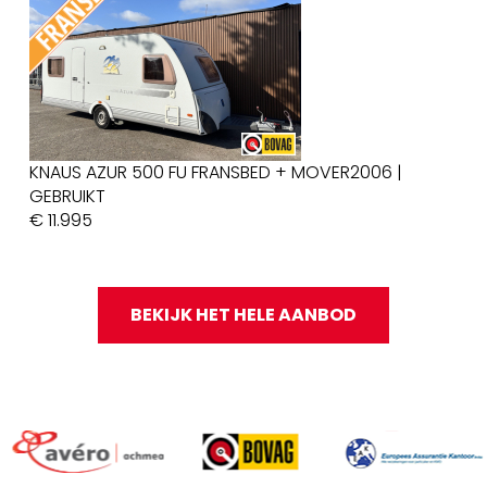
KNAUS AZUR 500 FU FRANSBED + MOVER
2006 |
AD
GEBRUIKT
G
€ 11.995
€
BEKIJK HET HELE AANBOD