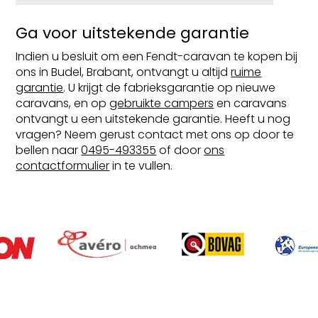
aats
elen
Ga voor uitstekende garantie
en
Indien u besluit om een Fendt-caravan te kopen bij
ons in Budel, Brabant, ontvangt u altijd
ruime
ns
garantie
. U krijgt de fabrieksgarantie op nieuwe
t
caravans, en op
gebruikte campers
en caravans
ontvangt u een uitstekende garantie. Heeft u nog
vragen? Neem gerust contact met ons op door te
bellen naar
0495-493355
of door
ons
contactformulier
in te vullen.