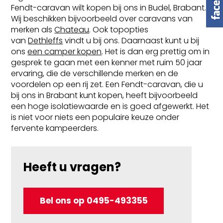
Fendt-caravan wilt kopen bij ons in Budel, Brabant.
Wij beschikken bijvoorbeeld over caravans van
merken als
Chateau
. Ook topopties
van
Dethleffs
vindt u bij ons. Daarnaast kunt u bij
ons
een camper kopen
. Het is dan erg prettig om in
gesprek te gaan met een kenner met ruim 50 jaar
ervaring, die de verschillende merken en de
voordelen op een rij zet. Een Fendt-caravan, die u
bij ons in Brabant kunt kopen, heeft bijvoorbeeld
een hoge isolatiewaarde en is goed afgewerkt. Het
is niet voor niets een populaire keuze onder
fervente kampeerders.
Heeft u vragen?
d
r
Bel ons op 0495-493355
erken