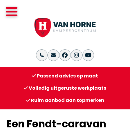
Passend advies op maat
Volledig uitgeruste werkplaats
Ruim aanbod aan topmerken
Een Fendt-caravan