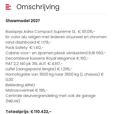
Omschrijving
Showmodel 2027
Basisprijs Adria Compact Supreme SL € 101.015,-
bi-color alu velgen met lederen stuurwiel en chromen
rand dashboard € 1.178,-
Pack Safety € 1.412,-
Cabine voor- en zijramen plissé verduisterd EUR 560,-
Decoratieve kussens Royal elegance € 150,-
FIAT 2,2 140 pk 35L AUT. € 4,617,-
Luifel (aangepaste lengte) € 1.295,-
Homologatie van 3500 kg naar 3650 kg (L chassis) €
0,00
Bekleding ARNO
Matrasovertrek € 195,-
Centrale deurvergrendeling met ook de garage
(NIEUW)
Totaalprijs: € 110.422,-