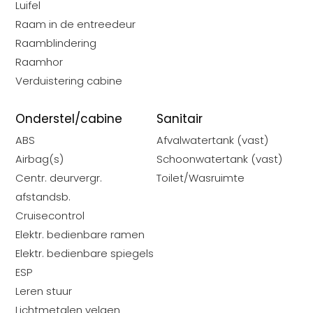
Luifel
Raam in de entreedeur
d
Raamblindering
Raamhor
r
Verduistering cabine
erken
aats
Onderstel/cabine
Sanitair
elen
ABS
Afvalwatertank (vast)
en
Airbag(s)
Schoonwatertank (vast)
Centr. deurvergr.
Toilet/Wasruimte
ns
afstandsb.
t
Cruisecontrol
Elektr. bedienbare ramen
Elektr. bedienbare spiegels
ESP
Leren stuur
Lichtmetalen velgen