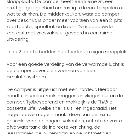
slaapplaats. De camper heeft een kleine zit, een
prettige gelegenheid om rustig te lezen, te spelen of
wat te drinken. De middenkeuken, waar de camper
over beschikt, is onder meer voorzien van een 2-pits
kooktoestel, spoelbak en kraan. De ingebouwde
koelkast met vriesvak is uitgevoerd in een ruime
uitvoering.
In de 2 aparte bedden heeft ieder zijn eigen slaapplek.
Voor een goede verdeling van de verwarmde lucht is
de camper bovendien voorzien van een
circulatiesysteem.
De camper is uitgerust met een hordeur. Hierdoor
houdt u insecten zoals muggen en vliegen buiten de
camper. Tijdbesparend en makkelijk is de ThÃ¼le
cassetteluifel, welke snel is uit- en ingedraaid. Het
hoge laadvermogen maakt deze camper extra
geschikt voor de langere vakanties, net als de vaste
afvalwatertank, de indirecte verlichting, de
leeslampjes, de buitenlamp en de lichtmetalen