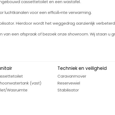
 ingebouwd cassettetoilet en een wastafel.
r luchtkanalen voor een efficiÃ«nte verwarming.
ilisator. Hierdoor wordt het weggedrag aanzienlijk verbeterd
 van een afspraak of bezoek onze showroom. Wij staan u g
nitair
Techniek en veiligheid
ssettetoilet
Caravanmover
hoonwatertank (vast)
Reservewiel
ilet/Wasruimte
Stabilisator