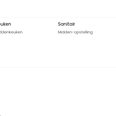
euken
Sanitair
ddenkeuken
Midden-opstelling