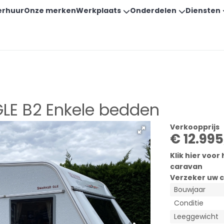
erhuur
Onze merken
Werkplaats
Onderdelen
Diensten
LE B2 Enkele bedden
Verkoopprijs
€ 12.995
Klik hier voo
caravan
Verzeker uw
c
Bouwjaar
Conditie
Leeggewicht