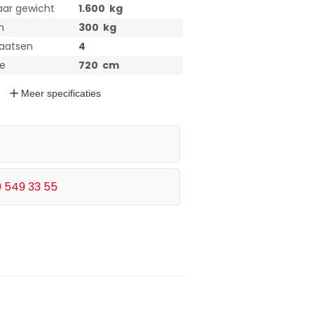
aar gewicht
1.600
kg
n
300
kg
laatsen
4
te
720
cm
Meer
specificaties
9 549 33 55