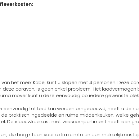
fleverkosten:
 van het merk Kabe, kunt u slapen met 4 personen. Deze car
deze caravan, is geen enkel probleem. Het laadvermogen be
Truma mover kunt u deze eenvoudig op iedere gewenste plek
die eenvoudig tot bed kan worden omgebouwd, heeft u de nod
ch de praktisch ingedeelde en ruime middenkeuken, welke geh
tel. De inbouwkoelkast met vriescompartiment heeft een gro
n, die borg staan voor extra ruimte en een makkelijke inst