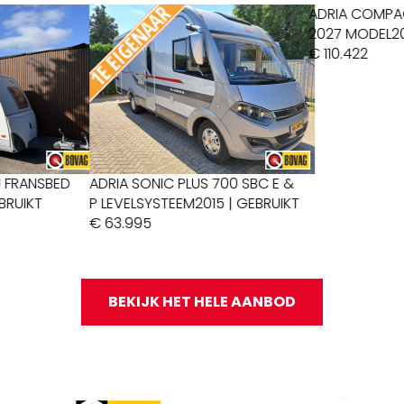
DRIA SONIC PLUS 700 SBC E &
ADRIA COMPACT SUPREME SL
 LEVELSYSTEEM
2015 | GEBRUIKT
2027 MODEL
2027 | NIEUW
 63.995
€ 110.422
BEKIJK HET HELE AANBOD