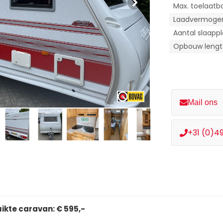
Max. toelaatb
Laadvermoge
Aantal slaapp
Opbouw leng
Mail ons
+31 (0)4
ikte caravan: € 595,-