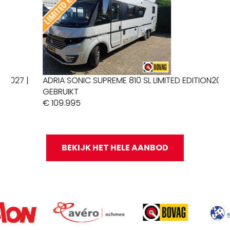
|
ADRIA SONIC SUPREME 810 SL LIMITED EDITION
2019 |
K
GEBRUIKT
G
€ 109.995
€ 
BEKIJK HET HELE AANBOD