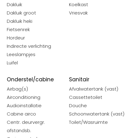
Dakluik
Koelkast
Dakluik groot
Vriesvak
Dakluik heki
Fietsenrek
Hordeur
Indirecte verlichting
d
Leeslampjes
r
Luifel
erken
aats
Onderstel/cabine
Sanitair
elen
Airbag(s)
Afvalwatertank (vast)
Airconditioning
Cassettetoilet
en
Audioinstallatie
Douche
ns
Cabine airco
Schoonwatertank (vast)
t
Centr. deurvergr.
Toilet/Wasruimte
afstandsb.