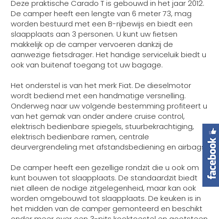
Deze praktische Carado T is gebouwd in het jaar 2012.
De camper heeft een lengte van 6 meter 73, mag
worden bestuurd met een B-rijbewijs en biedt een
slaapplaats aan 3 personen. U kunt uw fietsen
makkelijk op de camper vervoeren dankzij de
aanwezige fietsdrager. Het handige serviceluik biedt u
ook van buitenaf toegang tot uw bagage.
Het onderstel is van het merk Fiat. De dieselmotor
wordt bediend met een handmatige versnelling.
Onderweg naar uw volgende bestemming profiteert u
van het gemak van onder andere cruise control,
elektrisch bedienbare spiegels, stuurbekrachtiging,
elektrisch bedienbare ramen, centrale
deurvergrendeling met afstandsbediening en airbags.
De camper heeft een gezellige rondzit die u ook om
kunt bouwen tot slaapplaats. De standaardzit biedt
niet alleen de nodige zitgelegenheid, maar kan ook
worden omgebouwd tot slaapplaats. De keuken is in
het midden van de camper gemonteerd en beschikt
onder meer over een 3-pits kooktoestel en gootsteen