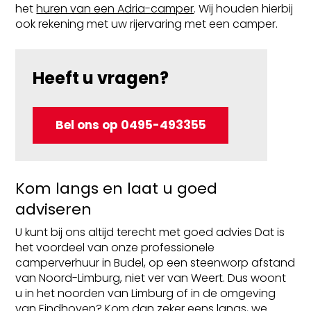
het
huren van een Adria-camper
. Wij houden hierbij
ook rekening met uw rijervaring met een camper.
d
r
Heeft u vragen?
erken
aats
Bel ons op 0495-493355
elen
en
ns
Kom langs en laat u goed
t
adviseren
U kunt bij ons altijd terecht met goed advies Dat is
het voordeel van onze professionele
camperverhuur in Budel, op een steenworp afstand
van Noord-Limburg, niet ver van Weert. Dus woont
u in het noorden van Limburg of in de omgeving
van Eindhoven? Kom dan zeker eens langs, we